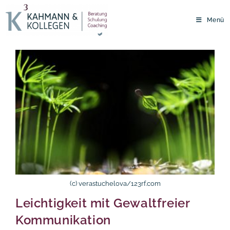
Zum
Inhalt
Menü
springen
(c) verastuchelova/123rf.com
Leichtigkeit mit Gewaltfreier
Kommunikation