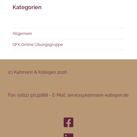
Kategorien
Allgemein
GFK Online Übungsgruppe
(c) Kahmann & Kollegen 202
6
Fon: (0611) 97132888 - E-Mail: service@kahmann-kollegen.de