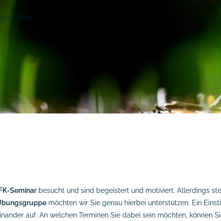
ie möchte
n
FK-Seminar
besucht und sind begeistert und motiviert. Allerdings ste
Übungsgruppe
möchten wir Sie genau hierbei unterstützen. Ein Einsti
ander auf. An welchen Terminen Sie dabei sein möchten, können Si