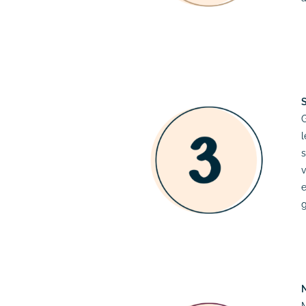
l
s
v
e
g