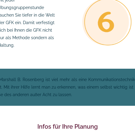
it jeder
Übungsgruppenstunde
auchen Sie tiefer in die Welt
er GFK ein. Damit verfestigt
ich bei Ihnen die GFK nicht
ur als Methode sondern als
altung.
rshall B. Rosenberg ist viel mehr als eine Kommunikationstechnik. 
 Mit ihrer Hilfe lernt man zu erkennen, was einem selbst wichtig ist
se des anderen außer Acht zu lassen.
Infos für Ihre Planung