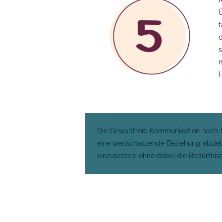
M
t
d
s
n
H
Die Gewaltfreie Kommunikation nach Ma
eine wertschätzende Beziehung abzielt.
einzusetzen, ohne dabei die Bedürfnis