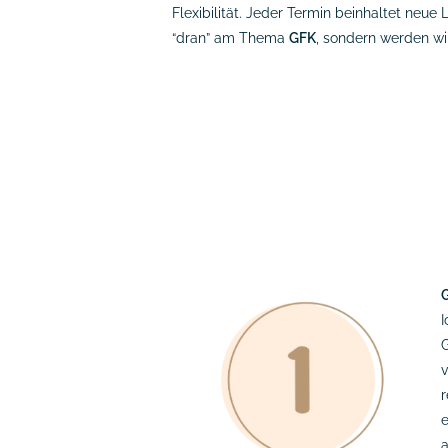
Flexibilität. Jeder Termin beinhaltet neu
“dran” am Thema
GFK
, sondern werden wirk
G
I
G
v
r
a