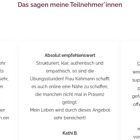
Das sagen meine Teilnehmer*innen
Absolut empfehlenswert
ehr
Strukturiert, klar, authentisch und
D
ls
empathisch, so sind die
wer
sehr,
Übungsstunden! Frau Kahmann schafft
sup
en
es auch online eine Nähe zu schaffen,
p
die manchen nicht mal in Präsenz
gef
r
gelingt.
of
ner
Mein Leben wird durch dieses Angebot
h ein
sehr bereichert!
e
Kathi B.
vo