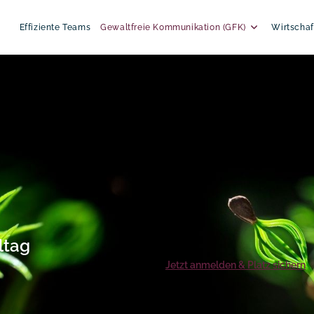
Effiziente Teams
Gewaltfreie Kommunikation (GFK)
Wirtschaf
ltag
Jetzt anmelden & Platz sichern