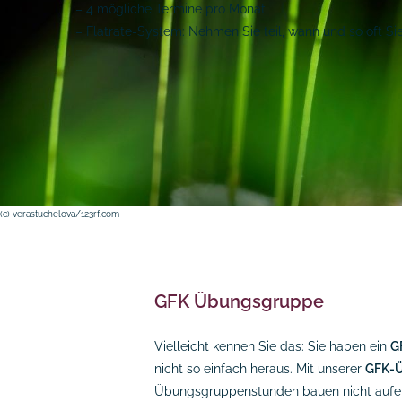
– 4 mögliche Termine pro Monat
– Flatrate-System: Nehmen Sie teil, wann und so oft S
(c) verastuchelova/123rf.com
GFK Übungsgruppe
Vielleicht kennen Sie das: Sie haben ein
G
nicht so einfach heraus. Mit unserer
GFK-
Übungsgruppenstunden bauen nicht aufein