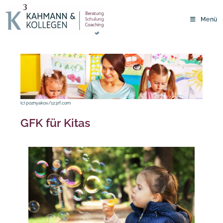
Zum
Inhalt
Menü
springen
(c) poznyakov/123rf.com
GFK für Kitas